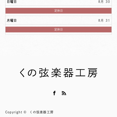
日曜日
8月 30
日
定休日
曜
日,
月曜日
8月 31
8
月
30th
月
定休日
2026
曜
日,
8
月
31st
2026
Facebook
RSS
Copyright ©
くの弦楽器工房