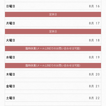
曜
日,
日曜日
8月 16
8
月
8th
日
定休日
2026
曜
日,
月曜日
8月 17
8
月
16th
月
定休日
2026
曜
日,
火曜日
8月 18
8
月
17th
火
臨時休業(メール,LINEでのお問い合わせは可能)
2026
曜
日,
水曜日
8月 19
8
月
18th
水
臨時休業(メール,LINEでのお問い合わせは可能)
2026
曜
日,
木曜日
8月 20
8
月
19th
2026
金曜日
8月 21
土曜日
8月 22