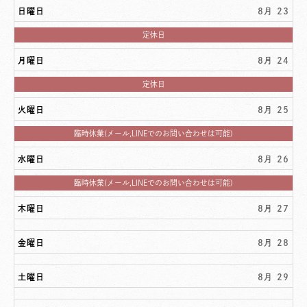
日曜日
8月 23
日
定休日
曜
日,
月曜日
8月 24
8
月
23rd
月
定休日
2026
曜
日,
火曜日
8月 25
8
月
24th
火
臨時休業(メール,LINEでのお問い合わせは可能)
2026
曜
日,
水曜日
8月 26
8
月
25th
水
臨時休業(メール,LINEでのお問い合わせは可能)
2026
曜
日,
木曜日
8月 27
8
月
26th
2026
金曜日
8月 28
土曜日
8月 29