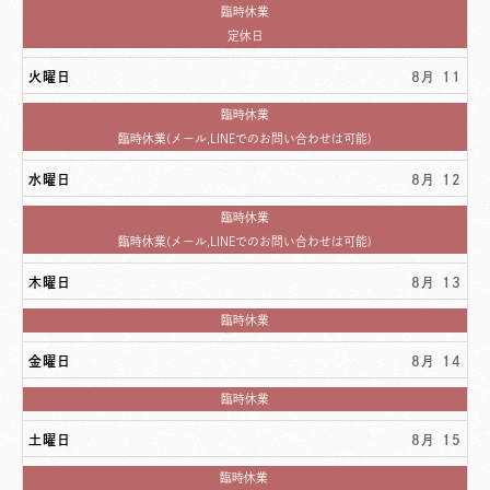
9th
土
臨時休業
2026
曜
月
定休日
日,
曜
8
日,
月
火曜日
8月 11
8
8th
月
2026
10th
土
臨時休業
2026
曜
火
臨時休業(メール,LINEでのお問い合わせは可能)
日,
曜
8
日,
月
水曜日
8月 12
8
8th
月
2026
11th
土
臨時休業
2026
曜
水
臨時休業(メール,LINEでのお問い合わせは可能)
日,
曜
8
日,
月
木曜日
8月 13
8
8th
月
2026
12th
土
臨時休業
2026
曜
日,
金曜日
8月 14
8
月
8th
土
臨時休業
2026
曜
日,
土曜日
8月 15
8
月
8th
土
臨時休業
2026