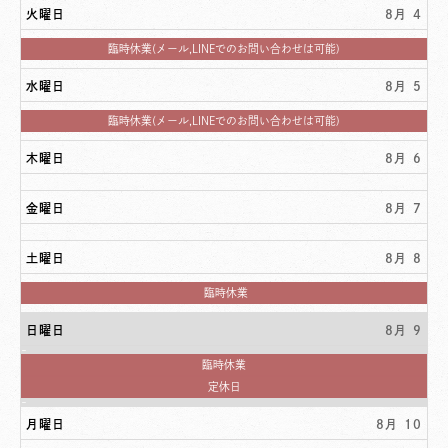
日,
火曜日
8月 4
8
月
3rd
火
臨時休業(メール,LINEでのお問い合わせは可能)
2026
曜
日,
水曜日
8月 5
8
月
4th
水
臨時休業(メール,LINEでのお問い合わせは可能)
2026
曜
日,
木曜日
8月 6
8
月
5th
2026
金曜日
8月 7
土曜日
8月 8
土
臨時休業
曜
日,
日曜日
8月 9
8
月
8th
土
臨時休業
2026
曜
日
定休日
日,
曜
8
日,
月
月曜日
8月 10
8
8th
月
2026