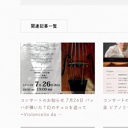
関連記事一覧
コンサートのお知らせ 7月26日 バッ
コンサートの
ハが弾いた？幻のチェロを追って
圭 ピアノリ
~Violoncello da …