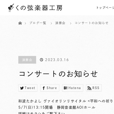
トップペー
ホーム
ブログ一覧
演奏会
コンサートのお知らせ
2023.03.16
演奏会
コンサートのお知らせ
Tweet
Share
Hatena
RSS
和波たかよし ヴァイオリンリサイタル <平和への祈り
5/7(日)13:15開場 静岡音楽館AOIホール
詳細はチラシをご覧下さい